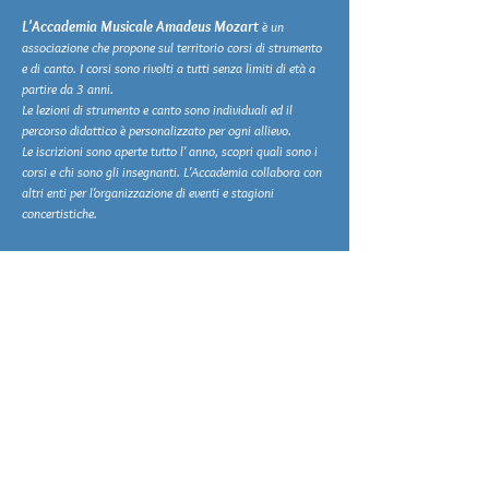
L'Accademia Musicale Amadeus Mozart
è un
associazione che propone sul territorio corsi di strumento
e di canto. I corsi sono rivolti a tutti senza limiti di età a
partire da 3 anni.
Le lezioni di strumento e canto sono individuali ed il
percorso didattico è personalizzato per ogni allievo.
Le iscrizioni sono aperte tutto l' anno, scopri quali sono i
corsi e chi sono gli insegnanti. L'Accademia collabora con
altri enti per l'organizzazione di eventi e stagioni
concertistiche.
Indirizzo e contatti
Sede di Mongrassano (CS) in via Nazionale N. 65
Sede di Crotone (KR) in via Martiri delle Foibe
Segreteria: +39 389 02 30 420
Direzione: +39 347 89 59 056
e-mail: amadeusmozartinternational@gmail.com
pec: amadeusmozartacademy@pec.it
sito: www.accademiaamadeusmozart.com
Privacy Policy